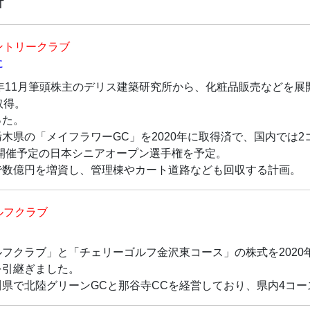
T
ントリークラブ
に
2年11月筆頭株主のデリス建築研究所から、化粧品販売などを
取得。
った。
木県の「メイフラワーGC」を2020年に取得済で、国内では2
月に開催予定の日本シニアオープン選手権を予定。
で数億円を増資し、管理棟やカート道路なども回収する計画。
ルフクラブ
フクラブ」と「チェリーゴルフ金沢東コース」の株式を2020年
を引継ぎました。
県で北陸グリーンGCと那谷寺CCを経営しており、県内4コ