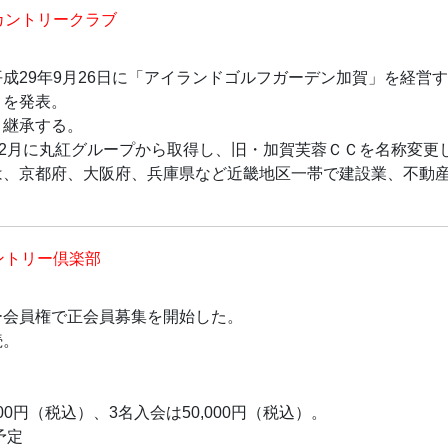
カントリークラブ
成29年9月26日に「アイランドゴルフガーデン加賀」を経営
とを発表。
ま継承する。
12月に丸紅グループから取得し、旧・加賀芙蓉ＣＣを名称変更
は、京都府、大阪府、兵庫県など近畿地区一帯で建設業、不動
ントリー倶楽部
ー会員権で正会員募集を開始した。
続。
）
00円（税込）、3名入会は50,000円（税込）。
予定