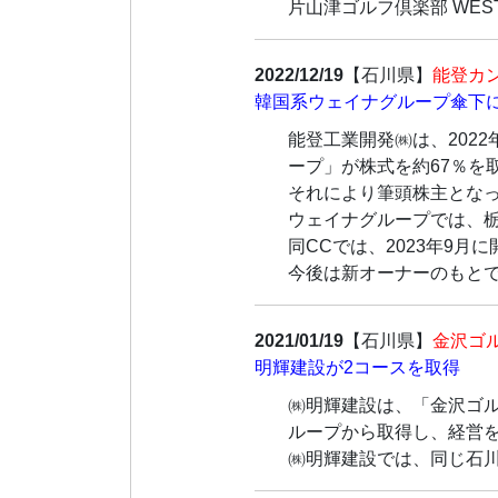
片山津ゴルフ倶楽部 WES
2022/12/19
【石川県】
能登カ
韓国系ウェイナグループ傘下
能登工業開発㈱は、202
ープ」が株式を約67％を
それにより筆頭株主とな
ウェイナグループでは、栃
同CCでは、2023年9
今後は新オーナーのもと
2021/01/19
【石川県】
金沢ゴ
明輝建設が2コースを取得
㈱明輝建設は、「金沢ゴル
ループから取得し、経営
㈱明輝建設では、同じ石川