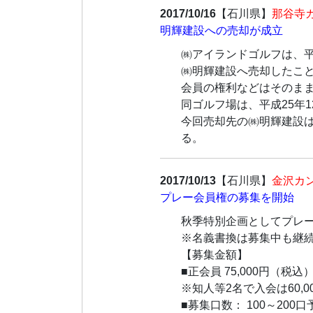
2017/10/16
【石川県】
那谷寺
明輝建設への売却が成立
㈱アイランドゴルフは、平
㈱明輝建設へ売却したこ
会員の権利などはそのま
同ゴルフ場は、平成25年
今回売却先の㈱明輝建設
る。
2017/10/13
【石川県】
金沢カ
プレー会員権の募集を開始
秋季特別企画としてプレ
※名義書換は募集中も継
【募集金額】
■正会員 75,000円（税込
※知人等2名で入会は60,0
■募集口数： 100～200口