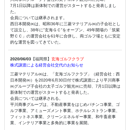
7月1日以降は新体制での運営がスタートすると発表しまし
た。
会員については継承されます。
西日本開発㈱は、昭和36年に三菱マテリアル㈱の子会社とし
て設立し、38年に”玄海ＧＣ”をオープン、49年開場の「筑紫
野ＣＣ」の運営会社を61年に合併し、両ゴルフ場ともに安定
的な運営を図ってきていた。
2020/06/03
【福岡県】
玄海ゴルフクラブ
株式譲渡による経営会社交代のお知らせ
三菱マテリアル㈱は、「玄海ゴルフクラブ」（経営会社：西
日本開発㈱）を2020年6月30日付で株式譲渡により平川商事
㈱グループ子会社の太子ゴルフ観光㈱に売却、7月1日以降は
新体制での運営がスタートすると発表した。
会員については継承される。
平川商事グループは、不動産事業をはじめパチンコ事業、ゴ
ルフ事業、アミューズメント事業、ホテルレストラン事業、
フィットネス事業、クリーンエネルギー事業、和牛畜産事
業、インテリア事業と多角的に事業を展開。