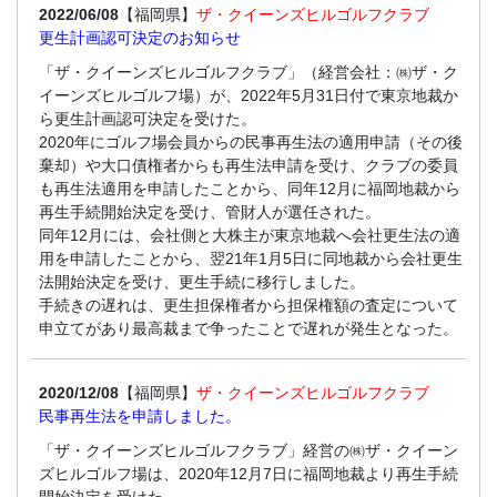
2022/06/08
【福岡県】
ザ・クイーンズヒルゴルフクラブ
更生計画認可決定のお知らせ
「ザ・クイーンズヒルゴルフクラブ」（経営会社：㈱ザ・ク
イーンズヒルゴルフ場）が、2022年5月31日付で東京地裁か
ら更生計画認可決定を受けた。
2020年にゴルフ場会員からの民事再生法の適用申請（その後
棄却）や大口債権者からも再生法申請を受け、クラブの委員
も再生法適用を申請したことから、同年12月に福岡地裁から
再生手続開始決定を受け、管財人が選任された。
同年12月には、会社側と大株主が東京地裁へ会社更生法の適
用を申請したことから、翌21年1月5日に同地裁から会社更生
法開始決定を受け、更生手続に移行しました。
手続きの遅れは、更生担保権者から担保権額の査定について
申立てがあり最高裁まで争ったことで遅れが発生となった。
2020/12/08
【福岡県】
ザ・クイーンズヒルゴルフクラブ
民事再生法を申請しました。
「ザ・クイーンズヒルゴルフクラブ」経営の㈱ザ・クイーン
ズヒルゴルフ場は、2020年12月7日に福岡地裁より再生手続