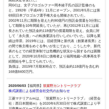
開始決定を受けた。
同GCは、女子プロゴルファー岡本綾子氏の設計監修のも
と、1992年（平成4年）11月にオープン。2001年5月には第
69回日本プロゴルフ選手権大会も開催されていた。
2002年11月に期限を迎えた約90億円の預託金償還を3分割に
して期限を10年間延長していたが、再び2012年11月には延
長されていた預託金約118億円の償還期限を迎え、会員に対
して「永久債」への転換要請を行いしのいでいた。以降も業
績は停滞。2019年には、旧経営陣と新代表（創業者長男）と
の間で株主権をめぐる争いが生じており、こうした中、新代
表のもとでの経営体制では危機的な状況から脱するのは困難
として、2020年10月8日に債権者より福岡地裁へ民事再生手
続開始を申し立てられていた。
負債は、2019年7月期末時点で、預託金約118億円を含む約
168億8400万円。
2020/06/03
【福岡県】
筑紫野カントリークラブ
株式譲渡による経営会社交代のお知らせ
三菱マテリアル㈱は、「筑紫野カントリークラブ」（経営会
社：西日本開発㈱）を2020年6月30日付で株式譲渡により平
川商事㈱グループ子会社の太子ゴルフ観光㈱に売却。